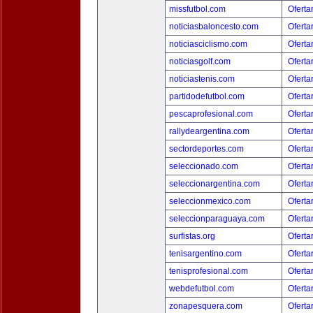
missfutbol.com
Oferta
noticiasbaloncesto.com
Oferta
noticiasciclismo.com
Oferta
noticiasgolf.com
Oferta
noticiastenis.com
Oferta
partidodefutbol.com
Oferta
pescaprofesional.com
Oferta
rallydeargentina.com
Oferta
sectordeportes.com
Oferta
seleccionado.com
Oferta
seleccionargentina.com
Oferta
seleccionmexico.com
Oferta
seleccionparaguaya.com
Oferta
surfistas.org
Oferta
tenisargentino.com
Oferta
tenisprofesional.com
Oferta
webdefutbol.com
Oferta
zonapesquera.com
Oferta