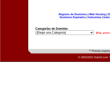
Registro de Dominios
|
Web Hosting
|
D
Dominios Expirados
|
Industrias
|
Indu
Categorías de Dominio:
[Pág. princi
** Precios expre
© 2002/2022 Solo10.com