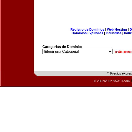
Registro de Dominios
|
Web Hosting
|
D
Dominios Expirados
|
Industrias
|
Indu
Categorías de Dominio:
[Pág. princi
** Precios expre
© 2002/2022 Solo10.com