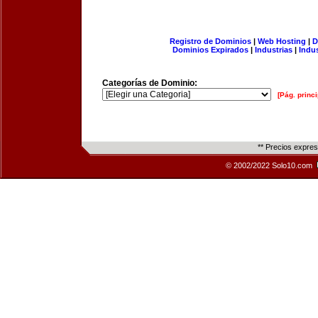
Registro de Dominios
|
Web Hosting
|
D
Dominios Expirados
|
Industrias
|
Indu
Categorías de Dominio:
[Pág. princi
** Precios expre
© 2002/2022 Solo10.com