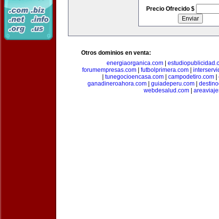
Precio Ofrecido $
Otros dominios en venta:
energiaorganica.com
|
estudiopublicidad.
forumempresas.com
|
futbolprimera.com
|
interserv
|
tunegocioencasa.com
|
campodetiro.com
|
ganadineroahora.com
|
guiadeperu.com
|
destin
webdesalud.com
|
areaviaj