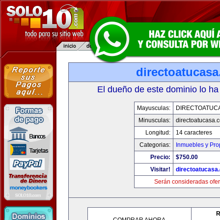
directoatucas
El dueño de este dominio lo ha
Mayusculas:
DIRECTOATUC
Minusculas:
directoatucasa.
Longitud:
14 caracteres
Categorias:
Inmuebles y Pr
Precio:
$750.00
Visitar!
directoatucasa
Serán consideradas ofer
R