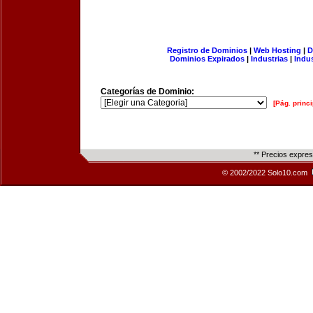
Registro de Dominios
|
Web Hosting
|
D
Dominios Expirados
|
Industrias
|
Indu
Categorías de Dominio:
[Pág. princi
** Precios expre
© 2002/2022 Solo10.com