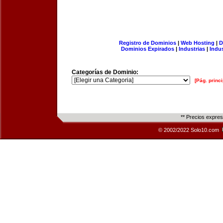
Registro de Dominios
|
Web Hosting
|
D
Dominios Expirados
|
Industrias
|
Indu
Categorías de Dominio:
[Pág. princi
** Precios expre
© 2002/2022 Solo10.com