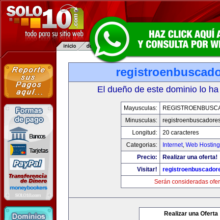
registroenbuscad
El dueño de este dominio lo ha
Mayusculas:
REGISTROENBUSC
Minusculas:
registroenbuscadore
Longitud:
20 caracteres
Categorias:
Internet
,
Web Hosting
Precio:
Realizar una oferta!
Visitar!
registroenbuscador
Serán consideradas ofer
Realizar una Oferta