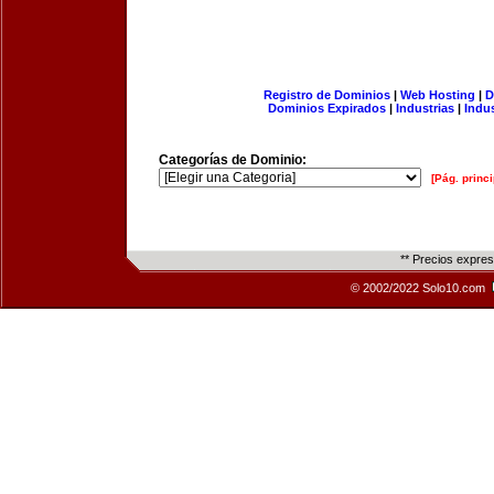
Registro de Dominios
|
Web Hosting
|
D
Dominios Expirados
|
Industrias
|
Indu
Categorías de Dominio:
[Pág. princi
** Precios expre
© 2002/2022 Solo10.com