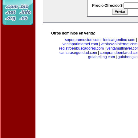
Precio Ofrecido $
Otros dominios en venta:
superpromocion.com
|
tenisargentino.com
|
ventaporinternet.com
|
ventasviainternet.com
registroenbuscadores.com
|
ventamultinivel.c
camaraseguridad.com
|
comprandoenlared.co
guiabeijing.com
|
guiahongko