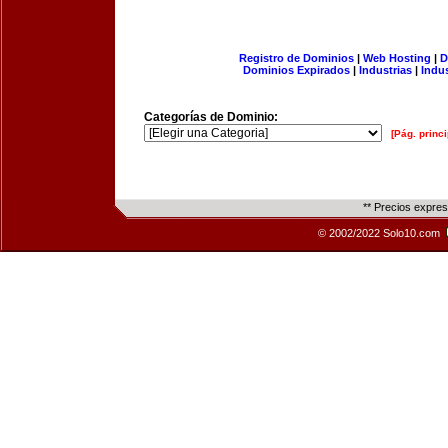
Registro de Dominios
|
Web Hosting
|
D
Dominios Expirados
|
Industrias
|
Indu
Categorías de Dominio:
[Pág. princi
** Precios expre
© 2002/2022 Solo10.com