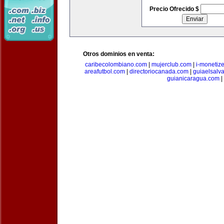
Precio Ofrecido $
Otros dominios en venta:
caribecolombiano.com
|
mujerclub.com
|
i-monetiz
areafutbol.com
|
directoriocanada.com
|
guiaelsalv
guianicaragua.com
|