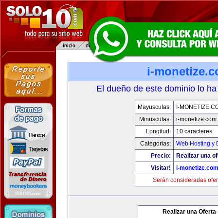
i-monetize.
El dueño de este dominio lo ha
Mayusculas:
I-MONETIZE.C
Minusculas:
i-monetize.com
Longitud:
10 caracteres
Categorias:
Web Hosting y 
Precio:
Realizar una of
Visitar!
i-monetize.co
Serán consideradas ofer
Realizar una Oferta