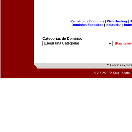
Registro de Dominios
|
Web Hosting
|
D
Dominios Expirados
|
Industrias
|
Indu
Categorías de Dominio:
[Pág. princi
** Precios expre
© 2002/2022 Solo10.com