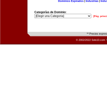
Dominios Expirados
|
Industrias
|
Indu
Categorías de Dominio:
[Pág. princi
** Precios expre
© 2002/2022 Solo10.com