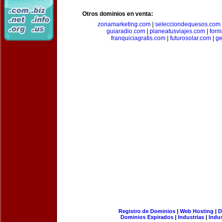
Otros dominios en venta:
zonamarketing.com
|
selecciondequesos.com
guiaradio.com
|
planeatusviajes.com
|
for
franquiciagratis.com
|
futurosolar.com
|
ge
Registro de Dominios
|
Web Hosting
|
D
Dominios Expirados
|
Industrias
|
Indu