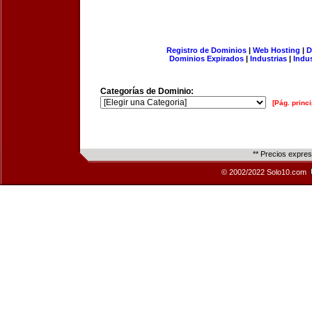
Registro de Dominios
|
Web Hosting
|
D
Dominios Expirados
|
Industrias
|
Indu
Categorías de Dominio:
[Pág. princi
** Precios expre
© 2002/2022 Solo10.com