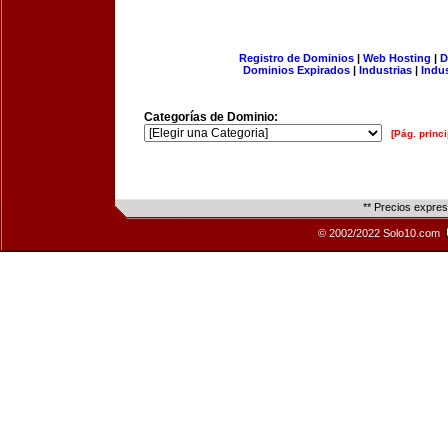
Registro de Dominios
|
Web Hosting
|
D
Dominios Expirados
|
Industrias
|
Indu
Categorías de Dominio:
[Pág. princi
** Precios expre
© 2002/2022 Solo10.com