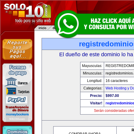
registredomini
El dueño de este dominio lo ha
Mayusculas:
REGISTREDOMI
Minusculas:
registredominios
Longitud:
16 caracteres
Categorias:
Web Hosting y D
Precio:
$997.00
Visitar!
registredominio
Serán consideradas ofer
R