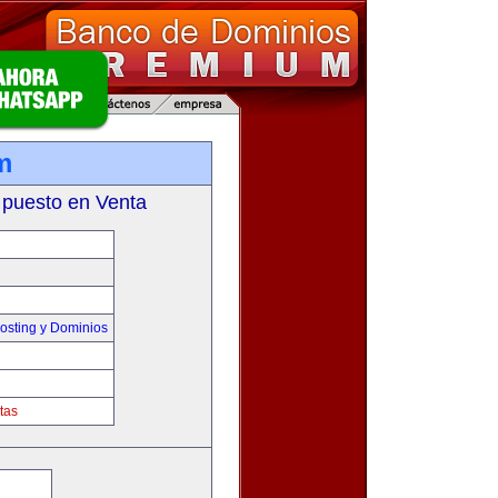
m
 puesto en Venta
sting y Dominios
tas