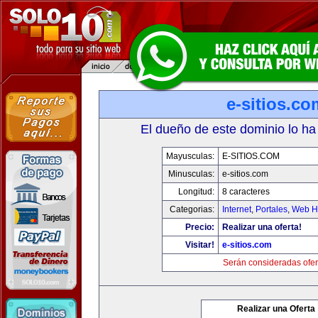
e-sitios.co
El dueño de este dominio lo ha
Mayusculas:
E-SITIOS.COM
Minusculas:
e-sitios.com
Longitud:
8 caracteres
Categorias:
Internet
,
Portales
,
Web Ho
Precio:
Realizar una oferta!
Visitar!
e-sitios.com
Serán consideradas ofer
Realizar una Oferta