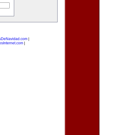
sDeNavidad.com
|
osInternet.com
|