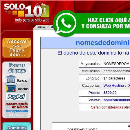
nomesdedomini
El dueño de este dominio lo ha
Mayusculas:
NOMESDEDOMI
Minusculas:
nomesdedomini
Longitud:
14 caracteres
Categorias:
Web Hosting y D
Precio:
$500.00
Visitar!
nomesdedomini
Serán consideradas ofer
R