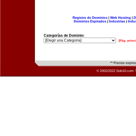
Registro de Dominios
|
Web Hosting
|
D
Dominios Expirados
|
Industrias
|
Indu
Categorías de Dominio:
[Pág. princi
** Precios expre
© 2002/2022 Solo10.com