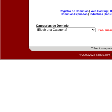
Registro de Dominios
|
Web Hosting
|
D
Dominios Expirados
|
Industrias
|
Indu
Categorías de Dominio:
[Pág. princi
** Precios expre
© 2002/2022 Solo10.com