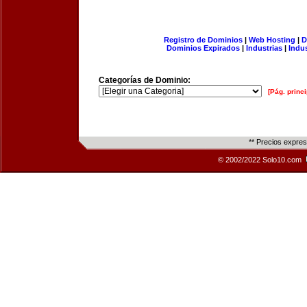
Registro de Dominios
|
Web Hosting
|
D
Dominios Expirados
|
Industrias
|
Indu
Categorías de Dominio:
[Pág. princi
** Precios expre
© 2002/2022 Solo10.com