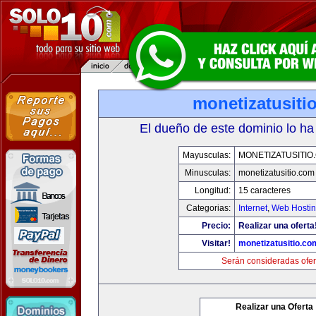
monetizatusiti
El dueño de este dominio lo ha
Mayusculas:
MONETIZATUSITIO
Minusculas:
monetizatusitio.com
Longitud:
15 caracteres
Categorias:
Internet
,
Web Hostin
Precio:
Realizar una oferta
Visitar!
monetizatusitio.co
Serán consideradas ofer
Realizar una Oferta