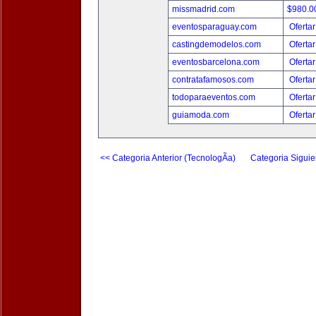
missmadrid.com
$980.
eventosparaguay.com
Ofertar
castingdemodelos.com
Ofertar
eventosbarcelona.com
Ofertar
contratafamosos.com
Ofertar
todoparaeventos.com
Ofertar
guiamoda.com
Ofertar
<< Categoria Anterior (TecnologÃ­a)
Categoria Siguie